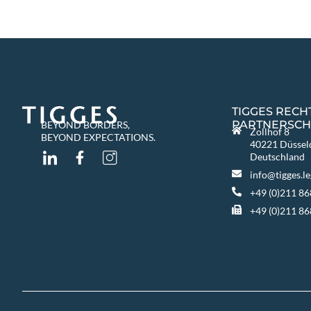
TIGGES REC
PARTNERSCH
BEYOND BORDERS,
Zollhof 8
BEYOND EXPECTATIONS.
40221 Düssel
Deutschland
info@tigges.le
+49 (0)211 86
+49 (0)211 8