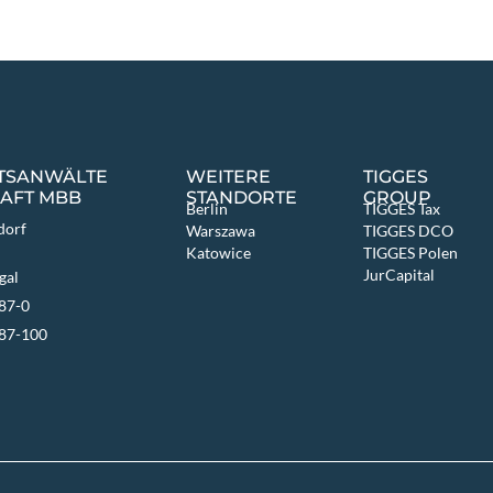
HTSANWÄLTE
WEITERE
TIGGES
AFT MBB
STANDORTE
GROUP
Berlin
TIGGES Tax
dorf
Warszawa
TIGGES DCO
Katowice
TIGGES Polen
JurCapital
gal
87-0
687-100