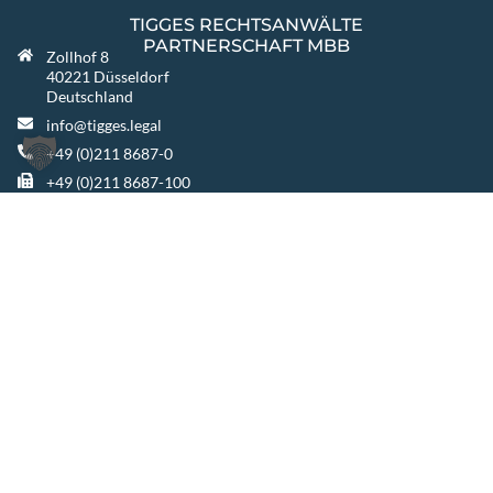
TIGGES RECHTSANWÄLTE
PARTNERSCHAFT MBB
Zollhof 8
40221 Düsseldorf
Deutschland
info@tigges.legal
+49 (0)211 8687-0
+49 (0)211 8687-100
WEITERE STANDORTE
Berlin
Warszawa
Katowice
TIGGES GROUP
TIGGES Tax
TIGGES DCO
TIGGES Polen
JurCapital