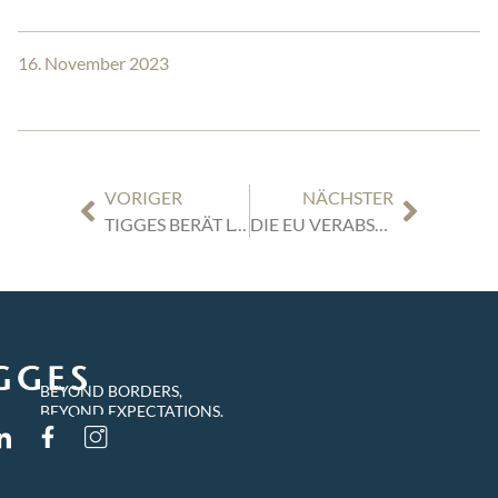
16. November 2023
VORIGER
NÄCHSTER
TIGGES BERÄT LOK-VERMIETER RAILPOOL BEIM KAUF VON 45 MODULA-LOKOMOTIVEN BEI VOSSLOH ROLLING STOCK MIT DER OPTION FÜR 152 WEITERE
DIE EU VERABSCHIEDET BAHNBRECHENDE KI-VERORDNUNG: WAS SIE WISSEN SOLLTEN
BEYOND BORDERS,
BEYOND EXPECTATIONS.