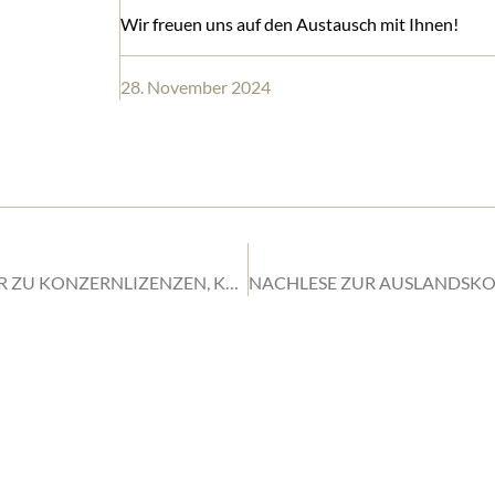
Wir freuen uns auf den Austausch mit Ihnen!
28. November 2024
TRANSPORTRENDS NOVEMBER 2024: IRRTÜMER ZU KONZERNLIZENZEN, KONZERNWERKVERKEHR UND KOMMISSIONÄRSREGELUNG
HTSANWÄLTE
WEITERE
TIGGES
AFT MBB
STANDORTE
GROUP