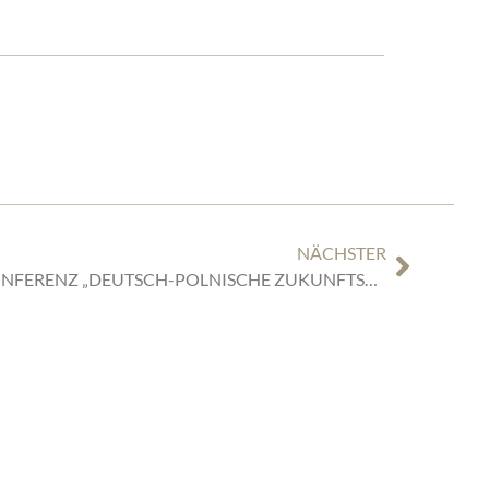
NÄCHSTER
NACHLESE ZUR AUSLANDSKONFERENZ „DEUTSCH-POLNISCHE ZUKUNFTSMÄRKTE“ DER AHK POLSKA BEI DER IHK HANNOVER
SEITEN
ÜBERSICHT