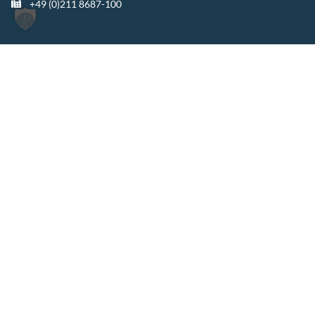
+49 (0)211 8687-100
WEITERE STANDORTE
Berlin
Warszawa
Katowice
TIGGES GROUP
TIGGES Tax
TIGGES DCO
TIGGES Polen
JurCapital
SEITEN ÜBERSICHT
Die Kanzlei
Themen & Lösungen
Rechtsgebiete
International