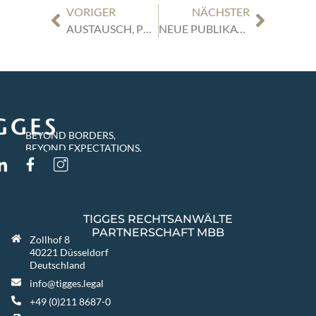
VORIGER
NÄCHSTER
AUSTAUSCH, PRAXISFÄLLE UND JURISTISCHE PERSPEKTIVEN: VDV/DVA SCHADENWORKSHOP 2026
NEUE PUBLIKATION VON LARS PENNEKAMP IN „THE LEGAL INDUSTRY REVIEWS“
BEYOND BORDERS,
BEYOND EXPECTATIONS.
TIGGES RECHTSANWÄLTE
PARTNERSCHAFT MBB
Zollhof 8
40221 Düsseldorf
Deutschland
info@tigges.legal
+49 (0)211 8687-0