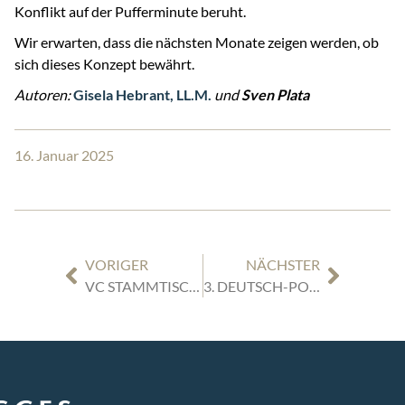
Konflikt auf der Pufferminute beruht.
Wir erwarten, dass die nächsten Monate zeigen werden, ob
sich dieses Konzept bewährt.
Autoren:
Gisela Hebrant, LL.M.
und
Sven Plata
16. Januar 2025
VORIGER
NÄCHSTER
VC STAMMTISCH DÜSSELDORF | 28.01.2025 | „IMPACTMESSUNG MIT IP-RECHTEN: GRÜNE PATENTE UND GRÜNE MARKEN”
3. DEUTSCH-POLNISCHER UNTERNEHMERDIALOG IN NORDRHEIN-WESTFALEN