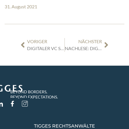
31. August 2021
VORIGER
NÄCHSTER
DIGITALER VC STAMMTISCH DÜSSELDORF | 29.06.2021 | 13 UHR | „EINBLICKE IN DEN ENTWICKLUNGSSTAND DES QUANTENCOMPUTERS“
NACHLESE: DIGITALER VC STAMMTISCH DÜSSELDORF „ZUKUNFTSFONDS“ (DR. JÖRG KUKIES, BMF) – AUFZEICHNUNG ONLINE
BEYOND BORDERS,
BEYOND EXPECTATIONS.
TIGGES RECHTSANWÄLTE