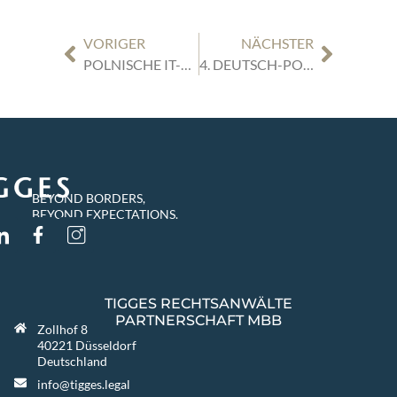
VORIGER
NÄCHSTER
POLNISCHE IT-UNTERNEHMEN AUF WACHSTUMSKURS IN NRW – GROSSES POTENZIAL, KLARE SPIELREGELN
4. DEUTSCH-POLNISCHER UNTERNEHMENSDIALOG IN NORDRHEIN-WESTFALEN
BEYOND BORDERS,
BEYOND EXPECTATIONS.
TIGGES RECHTSANWÄLTE
PARTNERSCHAFT MBB
Zollhof 8
40221 Düsseldorf
Deutschland
info@tigges.legal