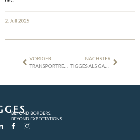
2. Juli 2025
VORIGER
NÄCHSTER
TRANSPORTRECHT: AUFSATZ RDTW „DER TRASSENNUTZUNGSVERTRAG IN DER ZIVILGERICHTLICHEN PRAXIS“ | DR. FRANK WILTING
TIGGES ALS GASTGEBER DER VERANSTALTUNGSREIHE „FOKUS.VERTRIEB“ DES BVMW
BEYOND BORDERS,
BEYOND EXPECTATIONS.