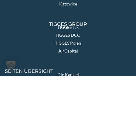
Katowice
TIGGES GROUP
TIGGES Tax
TIGGES DCO
TIGGES Polen
JurCapital
SEITEN ÜBERSICHT
Die Kanzlei
Themen & Lösungen
Rechtsgebiete
International
Aktuelles
Team
Karriere
Kontakt