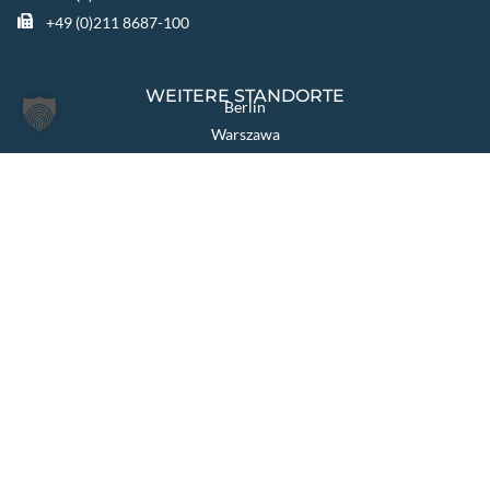
+49 (0)211 8687-100
WEITERE STANDORTE
Berlin
Warszawa
Katowice
TIGGES GROUP
TIGGES Tax
TIGGES DCO
TIGGES Polen
JurCapital
SEITEN ÜBERSICHT
Die Kanzlei
Themen & Lösungen
Rechtsgebiete