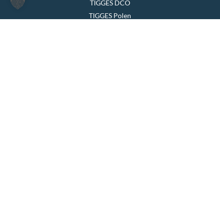
TIGGES DCO
TIGGES Polen
JurCapital
SEITEN ÜBERSICHT
Die Kanzlei
Themen & Lösungen
Rechtsgebiete
International
Aktuelles
Team
Karriere
Kontakt