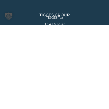
TIGGES GROUP
TIGGES Tax
TIGGES DCO
TIGGES Polen
JurCapital
SEITEN ÜBERSICHT
Die Kanzlei
Themen & Lösungen
Rechtsgebiete
International
Aktuelles
Team
Karriere
Kontakt