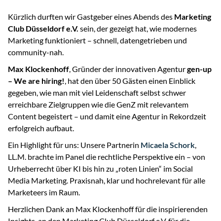
Kürzlich durften wir Gastgeber eines Abends des
Marketing
Club Düsseldorf e.V.
sein, der gezeigt hat, wie modernes
Marketing funktioniert – schnell, datengetrieben und
community-nah.
Max Klockenhoff
, Gründer der innovativen Agentur
gen-up
– We are hiring!
, hat den über 50 Gästen einen Einblick
gegeben, wie man mit viel Leidenschaft selbst schwer
erreichbare Zielgruppen wie die GenZ mit relevantem
Content begeistert – und damit eine Agentur in Rekordzeit
erfolgreich aufbaut.
Ein Highlight für uns: Unsere Partnerin
Micaela Schork
,
LL.M. brachte im Panel die rechtliche Perspektive ein – von
Urheberrecht über KI bis hin zu „roten Linien“ im Social
Media Marketing. Praxisnah, klar und hochrelevant für alle
Marketeers im Raum.
Herzlichen Dank an Max Klockenhoff für die inspirierenden
Insights, an den Marketing Club Düsseldorf e.V. für die