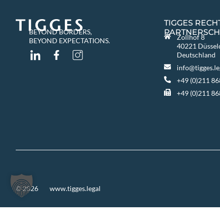
TIGGES REC
PARTNERSCH
BEYOND BORDERS,
Zollhof 8
BEYOND EXPECTATIONS.
40221 Düssel
Deutschland
info@tigges.le
+49 (0)211 86
+49 (0)211 8
© 2026
www.tigges.legal