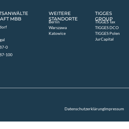
HTSANWÄLTE
WEITERE
TIGGES
AFT MBB
STANDORTE
GROUP
Berlin
TIGGES Tax
dorf
Warszawa
TIGGES DCO
Katowice
TIGGES Polen
JurCapital
gal
87-0
687-100
Datenschutzerklärung
Impressum