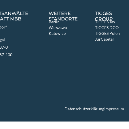
HTSANWÄLTE
WEITERE
TIGGES
AFT MBB
STANDORTE
GROUP
Berlin
TIGGES Tax
dorf
Warszawa
TIGGES DCO
Katowice
TIGGES Polen
JurCapital
gal
87-0
687-100
Datenschutzerklärung
Impressum