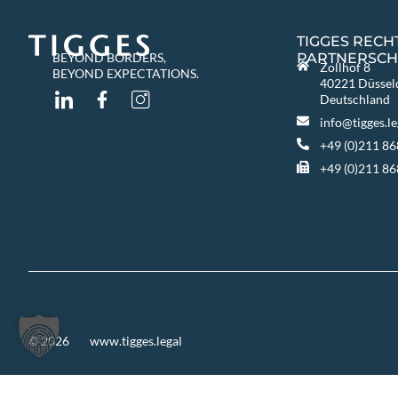
TIGGES REC
PARTNERSCH
BEYOND BORDERS,
Zollhof 8
BEYOND EXPECTATIONS.
40221 Düssel
Deutschland
info@tigges.le
+49 (0)211 86
+49 (0)211 8
© 2026
www.tigges.legal