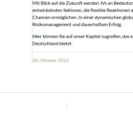
Mit Blick auf die Zukunft werden JVs an Bedeutun
entwickelnden Sektoren, die flexible Reaktionen
Chancen ermöglichen. In einer dynamischen global
Risikomanagement und dauerhaftem Erfolg.
Hier
können Sie auf unser Kapitel zugreifen, das 
Deutschland bietet.
28. Oktober 2023
TIGGES BERÄT LOK-VERMIETER RAILPOOL BEIM KAUF VON 50 TRAXX 3 MS-LOKOMOTIVEN MIT EINEM GESAMTVOLUMEN VON BIS ZU 260 MILLIONEN EURO