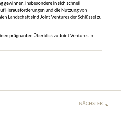
g gewinnen, insbesondere in sich schnell
 auf Herausforderungen und die Nutzung von
en Landschaft sind Joint Ventures der Schlüssel zu
einen prägnanten Überblick zu Joint Ventures in
NÄCHSTER
TIGGES BERÄT LOK-VERMIETER RAILPOOL BEIM KAUF VON 45 MODULA-LOKOMOTIVEN BEI VOSSLOH ROLLING STOCK MIT DER OPTION FÜR 152 WEITERE