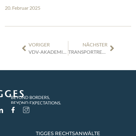
20. Februar 2025
VORIGER
NÄCHSTER
VDV-AKADEMIE SCHADENWORKSHOP EISENBAHNVERKEHR IN FRANKFURT
TRANSPORTRENDS FEBRUAR 2025: VERKEHRSRECHTLICHE GEFÄHRDUNGSHAFTUNG AUCH BEI WETTEREINFLÜSSEN
BEYOND BORDERS,
BEYOND EXPECTATIONS.
TIGGES RECHTSANWÄLTE