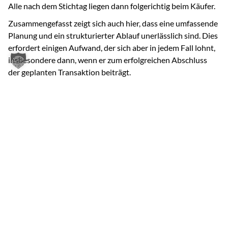
Alle nach dem Stichtag liegen dann folgerichtig beim Käufer.
Zusammengefasst zeigt sich auch hier, dass eine umfassende
Planung und ein strukturierter Ablauf unerlässlich sind. Dies
erfordert einigen Aufwand, der sich aber in jedem Fall lohnt,
insbesondere dann, wenn er zum erfolgreichen Abschluss
der geplanten Transaktion beiträgt.
Ausblick
Diese Beitragsreihe gibt kleinen und mittleren Unternehmen
einen ersten Leitfaden, wie ein Transaktionsprozess
grundsätzlich gestaltet und erfolgreich gemeistert werden
kann. Hierzu werden in den Folgebeiträgen die
Schwerpunktthemen im Rahmen einer M&A Transaktion
kompakt und praxisorientiert vorgestellt. Mit dem nächsten
Beitrag widmen wir uns den Themen „Vollzug der
Transaktion“ und „Integration des Zielunternehmens in die
bestehenden Strukturen des Erwerbers“.
Sie haben Fragen zu den typischen Herausforderungen?