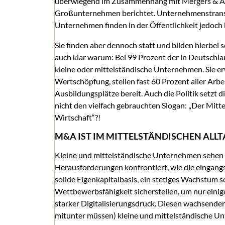
überwiegend im Zusammenhang mit Mergers & Ac
Großunternehmen berichtet. Unternehmenstransa
Unternehmen finden in der Öffentlichkeit jedoc
Sie finden aber dennoch statt und bilden hierbei 
auch klar warum: Bei 99 Prozent der in Deutschl
kleine oder mittelständische Unternehmen. Sie erw
Wertschöpfung, stellen fast 60 Prozent aller Arbe
Ausbildungsplätze bereit. Auch die Politik setzt
nicht den vielfach gebrauchten Slogan: „Der Mitte
Wirtschaft“?!
M&A IST IM MITTELSTÄNDISCHEN AL
Kleine und mittelständische Unternehmen sehen s
Herausforderungen konfrontiert, wie die eingan
solide Eigenkapitalbasis, ein stetiges Wachstum s
Wettbewerbsfähigkeit sicherstellen, um nur eini
starker Digitalisierungsdruck. Diesen wachsende
mitunter müssen) kleine und mittelständische 