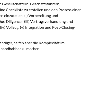
n Gesellschaftern, Geschäftsführern,
ne Checkliste zu erstellen und den Prozess einer
 einzuteilen: (i) Vorbereitung und
e Diligence), (iii) Vertragsverhandlung und
iv) Vollzug, (v) Integration und Post-Closing-
diger, helfen aber die Komplexität im
r handhabbar zu machen.
ischen Unternehmen einen ersten Leitfaden, wie ein
erfolgreich gemeistert werden kann. Hierzu werden
im Rahmen einer M&A Transaktion kompakt und
g befasst sich mit dem Thema: „Unternehmensprüfung
den Fragen: „Was ist das? Wofür brauche ich das?
EN HERAUSFORDERUNGEN?