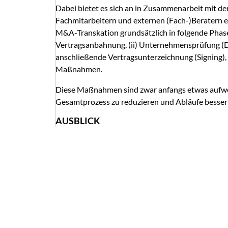
Dabei bietet es sich an in Zusammenarbeit mit de
Fachmitarbeitern und externen (Fach-)Beratern ei
M&A-Transkation grundsätzlich in folgende Phasen
Vertragsanbahnung, (ii) Unternehmensprüfung (Du
anschließende Vertragsunterzeichnung (Signing), (
Maßnahmen.
Diese Maßnahmen sind zwar anfangs etwas aufwen
Gesamtprozess zu reduzieren und Abläufe besse
AUSBLICK
Diese Beitragsreihe gibt kleinen und mittelständ
Transaktionsprozess grundsätzlich gestaltet und 
in den Folgebeiträgen die Schwerpunktthemen 
praxisorientiert vorgestellt. Der nächste Beitra
(Due Diligence)“ und beantwortet die grundlegen
Was gilt zu beachten?“
SIE HABEN FRAGEN ZU DEN TYPISCH