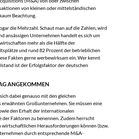
quisitions (M&A) von oder zwischen
ktionen von kleinen oder mittelständischen
h kaum Beachtung.
sogar die Mehrzahl. Schaut man auf die Zahlen, wird
and ansässigen Unternehmen handelt es sich um
irtschaften mehr als die Hälfte der
itsplätze und rund 82 Prozent der betrieblichen
 diese Fakten gerne werbewirksam ein. Wer kennt
lstand ist der Erfolgsfaktor der deutschen
LTAG ANGEKOMMEN
ich dabei genauso mit den gleichen
gs erwähnten Großunternehmen. Sie müssen eine
owie den Erhalt der internationalen
ge der Faktoren zu benennen. Zudem herrscht
n wirtschaftlichen Herausforderungen können (bzw.
Unternehmen durch entsprechende M&A-