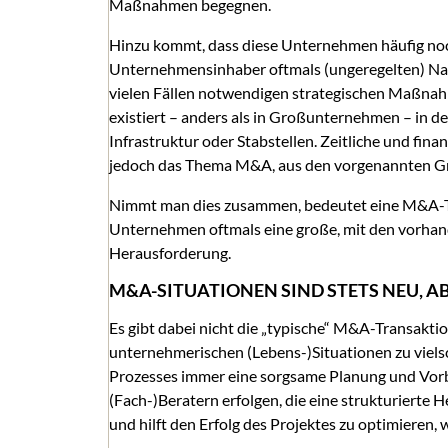
Maßnahmen begegnen.
Hinzu kommt, dass diese Unternehmen häufig noch
Unternehmensinhaber oftmals (ungeregelten) Nac
vielen Fällen notwendigen strategischen Maßna
existiert – anders als in Großunternehmen – in d
Infrastruktur oder Stabstellen. Zeitliche und fina
jedoch das Thema M&A, aus den vorgenannten Gr
Nimmt man dies zusammen, bedeutet eine M&A-Tra
Unternehmen oftmals eine große, mit den vorha
Herausforderung.
M&A-SITUATIONEN SIND STETS NEU, 
Es gibt dabei nicht die „typische“ M&A-Transaktio
unternehmerischen (Lebens-)Situationen zu vielsc
Prozesses immer eine sorgsame Planung und Vorb
(Fach-)Beratern erfolgen, die eine strukturiert
und hilft den Erfolg des Projektes zu optimieren, 