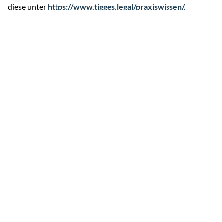
diese unter
https://www.tigges.legal/praxiswissen/.
Sie haben Fragen zu den typischen Herausforderungen?
Kontaktieren Sie uns gern.
DER AUTOR SOWIE IHRE
GEWOHNTEN
ANSPRECHPARTNER STEHEN
IHNEN FÜR FRAGEN GERN ZUR
VERFÜGUNG!
Christian Schon
schon@tigges.legal
+49 211 8687 284
22. Februar 2022