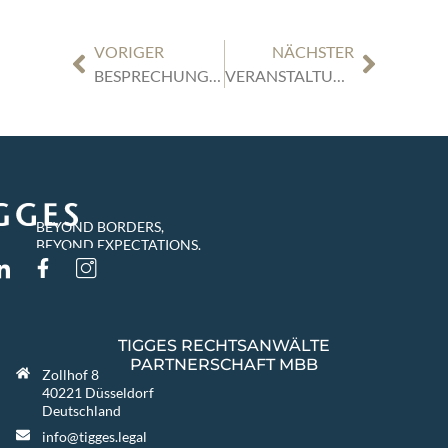
VORIGER
NÄCHSTER
BESPRECHUNGEN ZU AKTUELLEN URTEILEN VON MICAELA SCHORK, LL.M. UND PATRICK J. KAATZ
VERANSTALTUNG DAMENSALON | MI, 13.03.24 | KEYNOTE: WORTE ALS WAFFE: PRÄVENTIVES KRISENMANAGEMENT FÜR EIN KUGELSICHERES MINDSET BEI FÜHRUNGSKRÄFTEN IM BERUFSALLTAG UND AUF SOCIAL MEDIA
BEYOND BORDERS,
BEYOND EXPECTATIONS.
TIGGES RECHTSANWÄLTE
PARTNERSCHAFT MBB
Zollhof 8
40221 Düsseldorf
Deutschland
info@tigges.legal