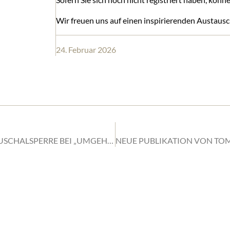
Wir freuen uns auf einen inspirierenden Austausc
24. Februar 2026
UPDATE ZUM SOCIAL-MEDIA-RECHT: KEINE PAUSCHALSPERRE BEI „UMGEHUNGSVERDACHT“
HTSANWÄLTE
WEITERE
TIGGES