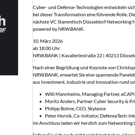
Cyber- und Defense-Technologien entwickeln sich
bei dieser Transformation eine führende Rolle. D
nächste VC Stammtisch Düsseldorf Networking 
powered by NRW.BANK.
10. März 2026
ab 18:00 Uhr
NRW.BANK | Kavalleriestraße 22 | 40213 Düssel
Nach einer Begrüßung und Keynote von Christoph 
NRW.BANK, erwartet Sie eine spannende Paneldi
aus Investment, Industrie und Innovation rund u
Willi Mannheims, Managing Partner, eCAP
Moritz Anders, Partner Cyber Security & Pr
Philipp Bohne, CEO, Skylance
Peter Hornik, Co-Initiator, DefenseTech-I
Im Anschluss laden wir herzlich zum Networking b
Sofern Sie sich noch nicht registriert haben, könne