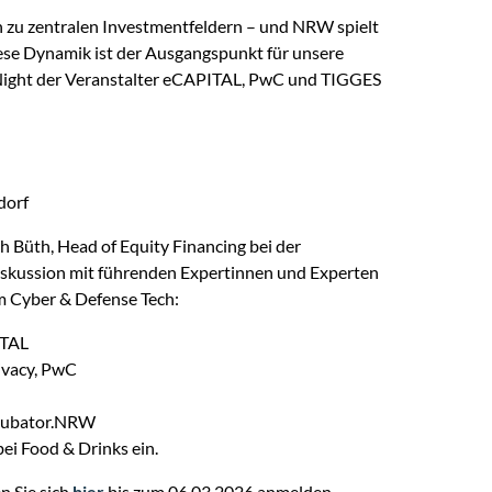
 zu zentralen Investmentfeldern – und NRW spielt
iese Dynamik ist der Ausgangspunkt für unsere
Night der Veranstalter eCAPITAL, PwC und TIGGES
dorf
Büth, Head of Equity Financing bei der
skussion mit führenden Expertinnen und Experten
m Cyber & Defense Tech:
ITAL
ivacy, PwC
nkubator.NRW
ei Food & Drinks ein.
n Sie sich
hier
bis zum 06.03.2026 anmelden.