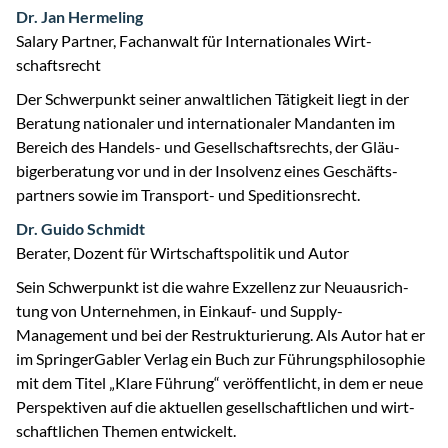
Dr. Jan Hermeling
Salary Partner, Fach­anwalt für Inter­nationales Wirt­
schaftsrecht
Der Schwer­punkt seiner anwalt­lichen Tätig­keit liegt in der
Be­ratung natio­naler und inter­natio­naler Man­danten im
Bereich des Handels- und Gesell­schafts­rechts, der Gläu­
biger­bera­tung vor und in der Insolvenz eines Geschäfts­
partners sowie im Transport- und Spedi­tions­recht.
Dr. Guido Schmidt
Berater, Dozent für Wirtschafts­politik und Autor
Sein Schwerpunkt ist die wahre Exzellenz zur Neu­ausrich­
tung von Unter­nehmen, in Einkauf- und Supply-
Management und bei der Re­struk­turierung. Als Autor hat er
im Springer­Gabler Verlag ein Buch zur Führungs­philo­sophie
mit dem Titel „Klare Führung“ veröffent­licht, in dem er neue
Perspek­tiven auf die aktu­ellen gesell­schaftlichen und wirt­
schaft­lichen Themen ent­wickelt.