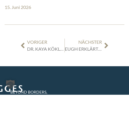
15. Juni 2026
VORIGER
NÄCHSTER
DR. KAYA KÖKLÜ IN LISTE DER NEUTRALS DES PMAC BEIM UPC AUFGENOMMEN
EUGH ERKLÄRT DEUTSCHE TRASSENPREISBREMSE FÜR EUROPARECHTSWIDRIG – BEITRAG VON DR. FRANK WILTING UND GISELA HEBRANT IN DER RDTW
BEYOND BORDERS,
BEYOND EXPECTATIONS.
TIGGES RECHTSANWÄLTE