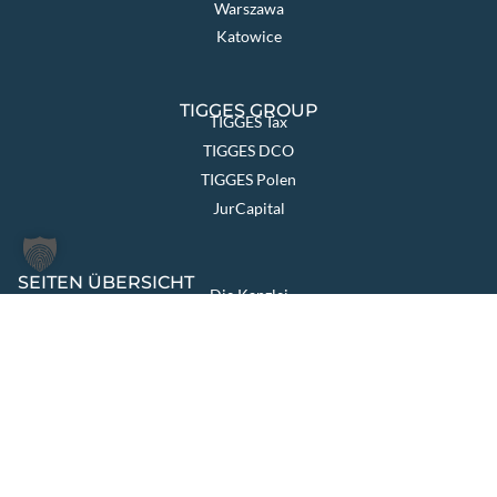
Warszawa
Katowice
TIGGES GROUP
TIGGES Tax
TIGGES DCO
TIGGES Polen
JurCapital
SEITEN ÜBERSICHT
Die Kanzlei
Themen & Lösungen
Rechtsgebiete
International
Aktuelles
Team
Karriere
Kontakt