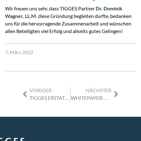
Wir freuen uns sehr, dass TIGGES Partner
Dr. Dominik
Wagner, LL.M.
diese Gründung begleiten durfte, bedanken
uns für die hervorragende Zusammenarbeit und wünschen
allen Beteiligten viel Erfolg und allseits gutes Gelingen!
7. März 2022
VORIGER
NÄCHSTER
TIGGES ERSTATTET STRAFANZEIGE BEIM GENERALBUNDESANWALT GEGEN VLADIMIR PUTIN UND SERGEJ LAWROW WEGEN VERSTOSSES GEGEN DAS VÖLKERSTRAFGESETZBUCH UND DIE CHARTA DER VEREINTEN NATIONEN
WHITEPAPER: UNTERNEHMENSTRANSAKTIONEN IM MITTELSTAND – UNÜBERWINDBARE HÜRDE ODER MEISTERBARE HERAUSFORDERUNG?