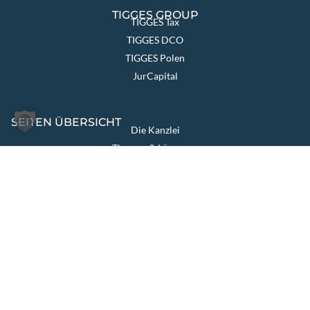
TIGGES GROUP
TIGGES Tax
TIGGES DCO
TIGGES Polen
JurCapital
SEITEN ÜBERSICHT
Die Kanzlei
Themen & Lösungen
Rechtsgebiete
International
Aktuelles
Team
Karriere
Kontakt