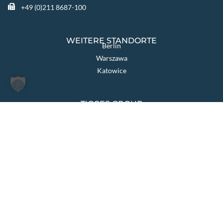
+49 (0)211 8687-100
WEITERE STANDORTE
Berlin
Warszawa
Katowice
TIGGES GROUP
TIGGES Tax
TIGGES DCO
TIGGES Polen
JurCapital
SEITEN ÜBERSICHT
Die Kanzlei
Themen & Lösungen
Rechtsgebiete