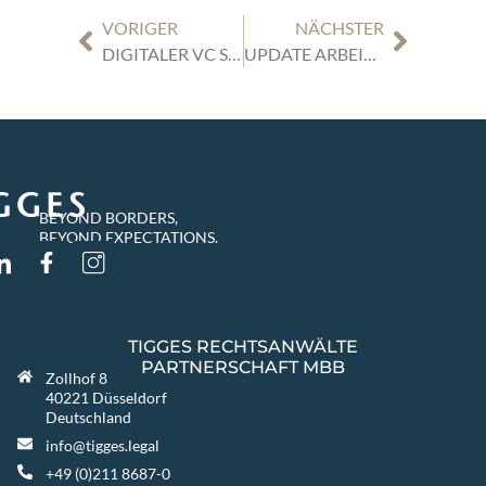
VORIGER
NÄCHSTER
DIGITALER VC STAMMTISCH DÜSSELDORF | 29.11.2022 | 13 UHR | „LESSONS LEARNED AUS VIER JAHREN FRÜHPHASEN DEEP TECH INVESTMENTS“
UPDATE ARBEITSRECHT: ELEKTRONISCHE ARBEITSUNFÄHIGKEITSBESCHEINIGUNG IST AB 2023 PFLICHT – DAS ENDE DES „GELBEN SCHEINS“
BEYOND BORDERS,
BEYOND EXPECTATIONS.
TIGGES RECHTSANWÄLTE
PARTNERSCHAFT MBB
Zollhof 8
40221 Düsseldorf
Deutschland
info@tigges.legal
+49 (0)211 8687-0