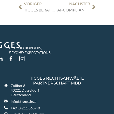
VORIGER
NÄCHSTER
TIGGES BERÄT VGP BEIM ERWERB DES GELÄNDES EINER EHEMALIGEN PAPIERFABRIK IN HAGEN ZUR ENTWICKLUNG EINES GEWERBEPARKS
AI-COMPLIANCE IN MARKETING UND VERTRIEB
BEYOND BORDERS,
BEYOND EXPECTATIONS.
TIGGES RECHTSANWÄLTE
PARTNERSCHAFT MBB
Zollhof 8
40221 Düsseldorf
Deutschland
info@tigges.legal
+49 (0)211 8687-0