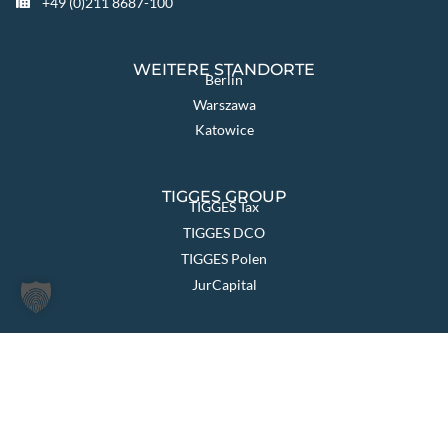
+49 (0)211 8687-100
WEITERE STANDORTE
Berlin
Warszawa
Katowice
TIGGES GROUP
TIGGES Tax
TIGGES DCO
TIGGES Polen
JurCapital
SEITEN ÜBERSICHT
Die Kanzlei
Themen & Lösungen
Rechtsgebiete
International