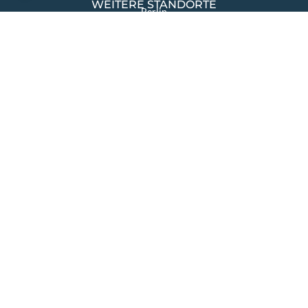
WEITERE STANDORTE
Berlin
Warszawa
Katowice
TIGGES GROUP
TIGGES Tax
TIGGES DCO
TIGGES Polen
JurCapital
SEITEN ÜBERSICHT
Die Kanzlei
Themen & Lösungen
Rechtsgebiete
International
Aktuelles
Team