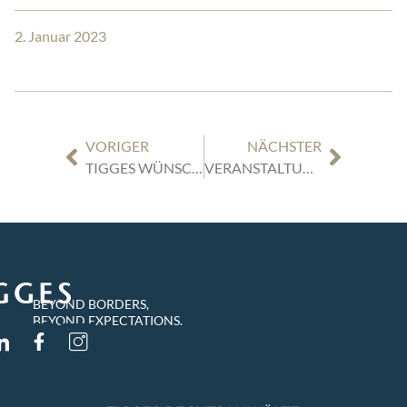
2. Januar 2023
VORIGER
NÄCHSTER
TIGGES WÜNSCHT FROHE WEIHNACHTEN & EIN FROHES NEUES JAHR 2023
VERANSTALTUNG BUNDESVERBAND M&A & LEBENSWERK: TRANSFORMATION IM MITTELSTAND – WACHSTUM MIT HILFE VON M&A | MI, 25.01.23 | 16 UHR
BEYOND BORDERS,
BEYOND EXPECTATIONS.