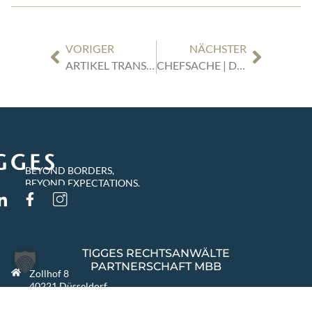
VORIGER
NÄCHSTER
ARTIKEL TRANS.INFO: DAS LIEFERKETTENSORGFALTSPFLICHTENGESETZ: AUSWIRKUNGEN AUF DIE LOGISTIKBRANCHE
CHEFSACHE | DAS METAVERSE – CHANCE FÜR DIGITALE BUSINESSMODELLE UND EIN BLUMENSTRAUSS AN RECHTSFRAGEN | 07.02.23 | 16.30 – 19.00 UHR
BEYOND BORDERS,
BEYOND EXPECTATIONS.
TIGGES RECHTSANWÄLTE
PARTNERSCHAFT MBB
Zollhof 8
40221 Düsseldorf
Deutschland