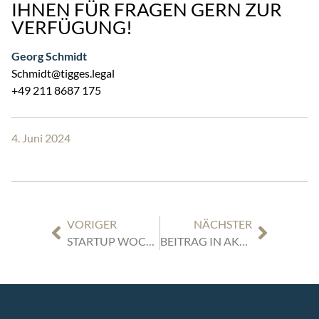
IHNEN FÜR FRAGEN GERN ZUR
VERFÜGUNG!
Georg Schmidt
Schmidt@tigges.legal
+49 211 8687 175
4. Juni 2024
VORIGER
NÄCHSTER
STARTUP WOCHE | 04.06.2024 | 18 – 20:30 UHR | „STARTUPSHEROES – ERFOLGSSTORIES & EMPOWERMENT“
BEITRAG IN AKTUELLER AUSGABE DER M&A REVIEW VON MARIUS ROSENBERG