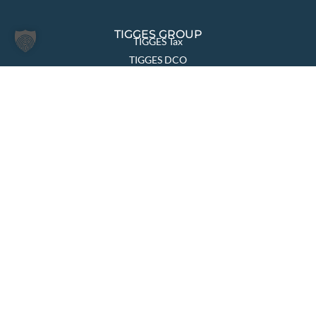
TIGGES GROUP
TIGGES Tax
TIGGES DCO
TIGGES Polen
JurCapital
SEITEN ÜBERSICHT
Die Kanzlei
Themen & Lösungen
Rechtsgebiete
International
Aktuelles
Team
Karriere
Kontakt