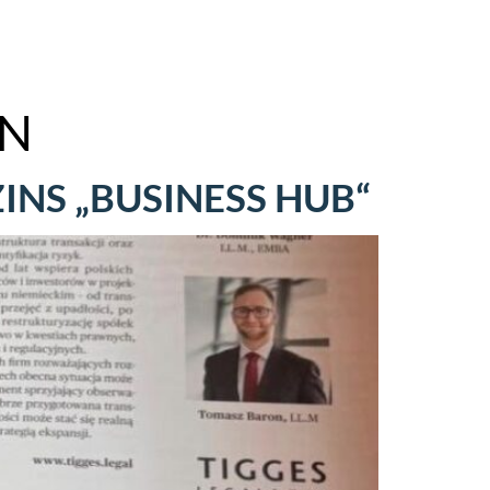
EN
NS „BUSINESS HUB“