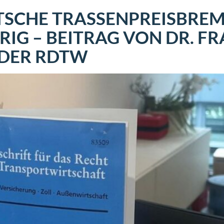
TSCHE TRASSENPREISBREM
G – BEITRAG VON DR. FR
 DER RDTW