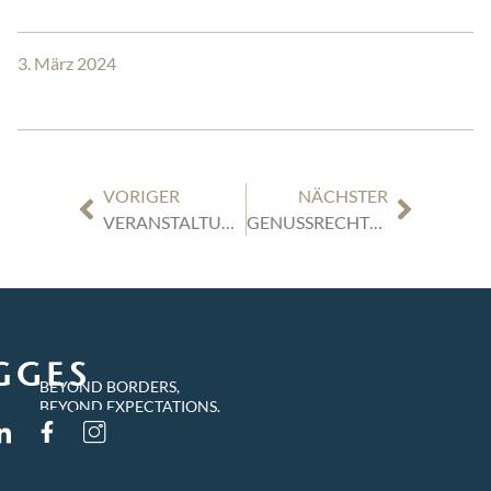
3. März 2024
VORIGER
NÄCHSTER
VERANSTALTUNG DAMENSALON | MI, 13.03.24 | KEYNOTE: WORTE ALS WAFFE: PRÄVENTIVES KRISENMANAGEMENT FÜR EIN KUGELSICHERES MINDSET BEI FÜHRUNGSKRÄFTEN IM BERUFSALLTAG UND AUF SOCIAL MEDIA
GENUSSRECHTE – OLD BUT GOLD BEI DER MEZZANINEN-UNTERNEHMENSFINANZIERUNG?
BEYOND BORDERS,
BEYOND EXPECTATIONS.