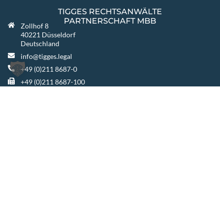
TIGGES RECHTSANWÄLTE
PARTNERSCHAFT MBB
Zollhof 8
40221 Düsseldorf
Deutschland
info@tigges.legal
+49 (0)211 8687-0
+49 (0)211 8687-100
WEITERE STANDORTE
Berlin
Warszawa
Katowice
TIGGES GROUP
TIGGES Tax
TIGGES DCO
TIGGES Polen