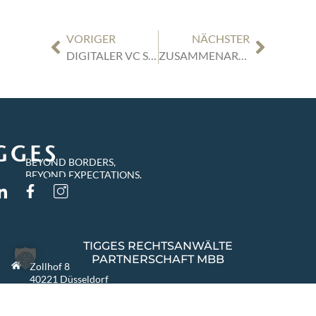
VORIGER
NÄCHSTER
DIGITALER VC STAMMTISCH DÜSSELDORF | 27.09.2022 | 14 UHR | „VC TRIFFT RAIL: EVOLUTION AUF DER SCHIENE MIT MAGRAIL TECHNOLOGIE“
ZUSAMMENARBEIT IM BEREICH HEALTHCARE FÜR DEN DEUTSCHEN UND POLNISCHEN MARKT
BEYOND BORDERS,
BEYOND EXPECTATIONS.
TIGGES RECHTSANWÄLTE
PARTNERSCHAFT MBB
Zollhof 8
40221 Düsseldorf
Deutschland
info@tigges.legal