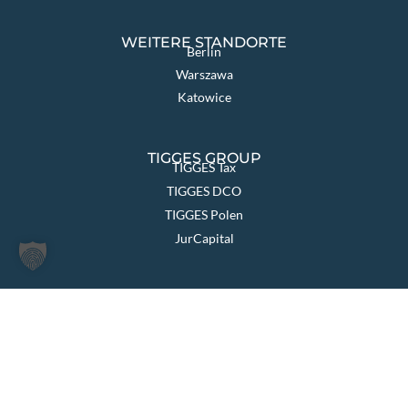
WEITERE STANDORTE
Berlin
Warszawa
Katowice
TIGGES GROUP
TIGGES Tax
TIGGES DCO
TIGGES Polen
JurCapital
SEITEN ÜBERSICHT
Die Kanzlei
Themen & Lösungen
Rechtsgebiete
International
Aktuelles