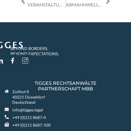
VERANSTALTUNG DAMENSALON | DO, 10.11.22 | DIVE INTO THE METAVERSE – CHANCEN FÜR NEUE BUSINESS MODELLE IN DER NÄCHSTEN ÄRA DES INTERNETS
ABMAHNWELLE BEI DER NUTZUNG VON GOOGLE FONTS (VORMALS „GOOGLE WEBFONTS“) AUF WEBSEITEN
BEYOND BORDERS,
BEYOND EXPECTATIONS.
TIGGES RECHTSANWÄLTE
PARTNERSCHAFT MBB
Zollhof 8
40221 Düsseldorf
Deutschland
info@tigges.legal
+49 (0)211 8687-0
+49 (0)211 8687-100