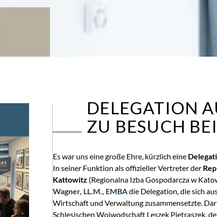
DELEGATION A
ZU BESUCH BEI
Es war uns eine große Ehre, kürzlich eine
Delegat
In seiner Funktion als offizieller Vertreter der
Rep
Kattowitz
(Regionalna Izba Gospodarcza w Kato
Wagner, LL.M., EMBA
die Delegation, die sich au
Wirtschaft und Verwaltung zusammensetzte. Daru
Schlesischen Woiwodschaft Leszek Pietraszek, d