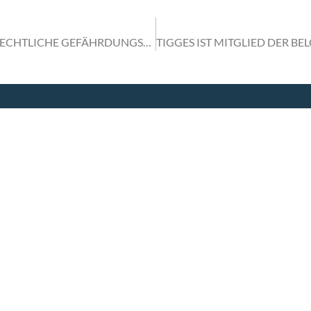
TRANSPORTRENDS FEBRUAR 2025: VERKEHRSRECHTLICHE GEFÄHRDUNGSHAFTUNG AUCH BEI WETTEREINFLÜSSEN
HTSANWÄLTE
WEITERE
TIGGES
AFT MBB
STANDORTE
GROUP
Berlin
TIGGES Tax
dorf
Warszawa
TIGGES DCO
Katowice
TIGGES Polen
JurCapital
gal
87-0
687-100