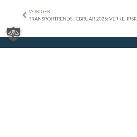
VORIGER
TIGGES REC
PARTNERSCH
BEYOND BORDERS,
Zollhof 8
BEYOND EXPECTATIONS.
40221 Düssel
Deutschland
info@tigges.le
+49 (0)211 86
+49 (0)211 8