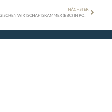
NÄCHSTER
TIGGES IST MITGLIED DER BELGISCHEN WIRTSCHAFTSKAMMER (BBC) IN POLEN
SEITEN
ÜBERSICHT
Die Kanzlei
Themen & Lösungen
Rechtsgebiete
International
Aktuelles
Team
Karriere
Kontakt