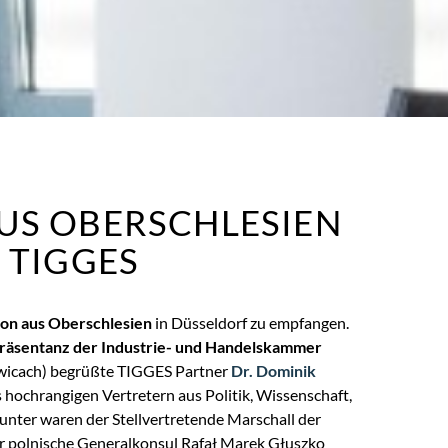
US OBERSCHLESIEN
 TIGGES
ion aus Oberschlesien
in Düsseldorf zu empfangen.
räsentanz der Industrie- und Handelskammer
wicach) begrüßte TIGGES Partner
Dr. Dominik
s hochrangigen Vertretern aus Politik, Wissenschaft,
nter waren der Stellvertretende Marschall der
er polnische Generalkonsul Rafał Marek Głuszko