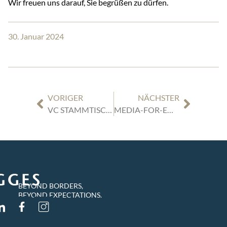
Wir freuen uns darauf, Sie begrüßen zu dürfen.
30. Januar 2024
VORIGER
NÄCHSTER
VC STAMMTISCH DÜSSELDORF | 30.01.2024 | „INTERNATIONALE EXITS UND DAS AUSSENWIRTSCHAFTSGESETZ: HERAUSFORDERUNGEN UND ERFOLGE“
MEDIA-FOR-EQUITY: ERFOLGREICHE MARKETINGFINANZIERUNG FÜR STARTUPS?
BEYOND BORDERS,
BEYOND EXPECTATIONS.