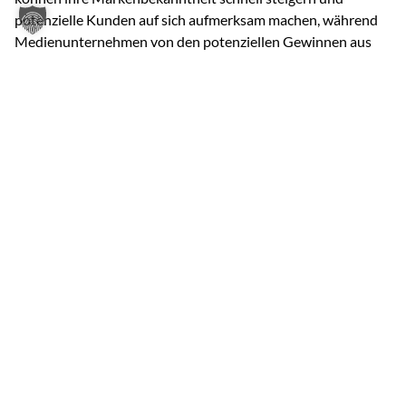
potenzielle Kunden auf sich aufmerksam machen, während
Medienunternehmen von den potenziellen Gewinnen aus
ihren Unternehmensbeteiligungen profitieren können.
Insgesamt lässt sich daher sagen, dass Media-for-Equity eine
vielversprechende Form der Marketingfinanzierung für
Startups und wachstumsstarke Unternehmen darstellt.
Durch den Tausch von Unternehmensanteilen gegen
hochwertige Werbefläche können Unternehmen ihre
Bekanntheit steigern und ihr Wachstum beschleunigen. Mit
einer sorgfältigen Planung und Umsetzung können
Unternehmen und Medienunternehmen langfristige und
erfolgreiche Partnerschaften eingehen, von denen beide
Seiten profitieren können.
DER AUTOR SOWIE IHRE
GEWOHNTEN
ANSPRECHPARTNER STEHEN
IHNEN FÜR FRAGEN GERN ZUR