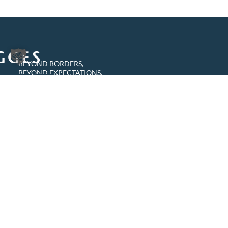
BEYOND BORDERS,
BEYOND EXPECTATIONS.
TIGGES RECHTSANWÄLTE
PARTNERSCHAFT MBB
Zollhof 8
40221 Düsseldorf
Deutschland
info@tigges.legal
+49 (0)211 8687-0
+49 (0)211 8687-100