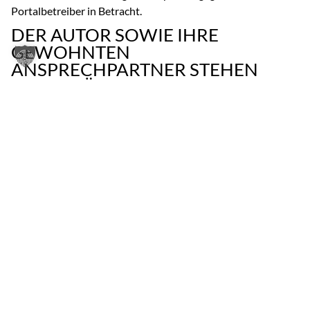
Portalbetreiber in Betracht.
DER AUTOR SOWIE IHRE
GEWOHNTEN
ANSPRECHPARTNER STEHEN
IHNEN FÜR FRAGEN GERN ZUR
VERFÜGUNG!
Patrick J. Kaatz
kaatz@tigges.legal
+49 211 8687 165
28. November 2023
VORIGER
NÄCHSTER