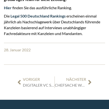
Hier
finden Sie das ausführliche Ranking.
Die
Legal 500 Deutschland Rankings
erscheinen einmal
jährlich als Nachschlagewerk über Deutschlands führende
Kanzleien basierend auf Interviews unabhängiger
Fachredakteure mit Kanzleien und Mandanten.
28. Januar 2022
VORIGER
NÄCHSTER
DIGITALER VC STAMMTISCH DÜSSELDORF | 25.01.2022 | 13 UHR | „VENTURE CAPITAL IN DEUTSCHLAND – TRENDS, PERSPEKTIVEN, POLITIK“
CHEFSACHE WEBINAR-REIHE „CYBER-SECURITY FÜR KMU – KOMPAKTÜBERBLICK RECHT & IT“ | TEIL III „DATEN- & IT-SICHERHEIT IM FOKUS“ | 24.02.20222