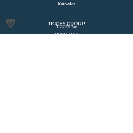
Katowice
TIGGES GROUP
TIGGES Tax
TIGGES DCO
TIGGES Polen
JurCapital
SEITEN ÜBERSICHT
Die Kanzlei
Themen & Lösungen
Rechtsgebiete
International
Aktuelles
Team
Karriere
Kontakt