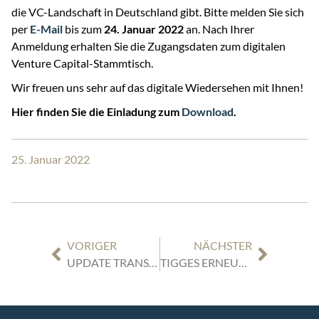
die VC-Landschaft in Deutschland gibt. Bitte melden Sie sich
per
E-Mail
bis zum
24. Januar 2022
an. Nach Ihrer
Anmeldung erhalten Sie die Zugangsdaten zum digitalen
Venture Capital-Stammtisch.
Wir freuen uns sehr auf das digitale Wiedersehen mit Ihnen!
Hier finden Sie die Einladung zum
Download
.
25. Januar 2022
VORIGER
NÄCHSTER
UPDATE TRANSPORT- UND STEUERRECHT: NEUE UMSATZSTEUERPFLICHT BEI DER EIN- UND AUSFUHR FÜR GÜTER-BEFÖRDERER
TIGGES ERNEUT VON LEGAL 500 ALS FÜHRENDE KANZLEI IM BEREICH WIRTSCHAFTSRECHT FÜR DIE REGION DÜSSELDORF AUSGEZEICHNET