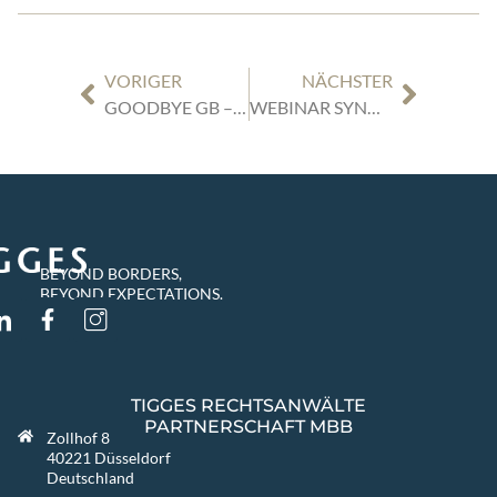
VORIGER
NÄCHSTER
GOODBYE GB – WAS PASSIERT MIT IHREN UNIONSMARKEN?
WEBINAR SYNNOUS & TIGGES: BEYOND HOME OFFICE – FÜHRUNG & ARBEITSRECHT AM 13.01.2021
BEYOND BORDERS,
BEYOND EXPECTATIONS.
TIGGES RECHTSANWÄLTE
PARTNERSCHAFT MBB
Zollhof 8
40221 Düsseldorf
Deutschland