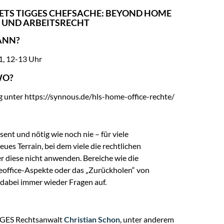
ETS TIGGES CHEFSACHE: BEYOND HOME
G UND ARBEITSRECHT
NN?
1, 12-13 Uhr
O?
unter https://synnous.de/hls-home-office-rechte/
ent und nötig wie noch nie – für viele
es Terrain, bei dem viele die rechtlichen
 diese nicht anwenden. Bereiche wie die
meoffice-Aspekte oder das „Zurückholen“ von
abei immer wieder Fragen auf.
IGGES Rechtsanwalt
Christian Schon
, unter anderem