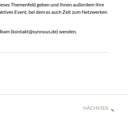
n dieses Themenfeld geben und Ihnen außerdem Ihre
aktives Event, bei dem es auch Zeit zum Netzwerken
s Team (kontakt@synnous.de) wenden.
NÄCHSTER
BGH: INSOLVENZVERWALTER DARF BERUFSGEHEIMNISTRÄGER VON SCHWEIGEPFLICHT ENTBINDEN