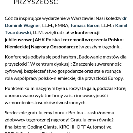
PRZYSZŁOŚĆ
Cóż za inspirujące wydarzenie w Warszawie! Nasi koledzy
dr
Dominik Wagner
, LL.M., EMBA,
Tomasz Baron
, LL.M. i
Kamil
Twardowski
, LL.M. wzięli udział w
konferencji
jubileuszowej AHK Polska
i
ceremonii wręczenia Polsko-
Niemieckiej Nagrody Gospodarczej
w zeszłym tygodniu.
Konferencja odbyła się pod hasłem „Budowanie mostów dla
przyszłości”. W centrum dyskusji: Znaczenie suwerenności
cyfrowej, bezpieczeństwo gospodarcze oraz stale rosnąca
rola współpracy polsko-niemieckiej dla przyszłości Europy.
Punktem kulminacyjnym była uroczysta gala, podczas której
uhonorowano wybitne firmy za ich innowacyjność i
wzmocnienie stosunków dwustronnych.
Serdecznie gratulujemy Inuru z Berlina – zasłużonemu
zdobywcy tegorocznej nagrody! Gratulujemy również
finalistom: Coding Giants, KIRCHHOFF Automotive,