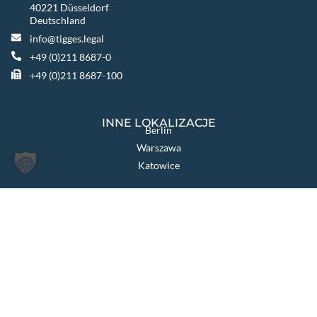
40221 Düsseldorf
Deutschland
info@tigges.legal
+49 (0)211 8687-0
+49 (0)211 8687-100
INNE LOKALIZACJE
Berlin
Warszawa
Katowice
TIGGES GROUP
TIGGES Tax
TIGGES DCO
TIGGES Polen
JurCapital