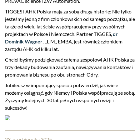
PREVAC science i ZW Automation.
TIGGES i AHK Polska mają za sobą długą historię: Nie tylko
jesteśmy jedną z firm członkowskich od samego początku, ale
także od wielu lat ściśle współpracujemy przy wspólnych
projektach w Polsce i Niemczech. Partner TIGGES,
dr
Dominik Wagner
, LL.M., EMBA, jest również członkiem
zarządu AHK od kilku lat.
Chcielibyśmy podziękować całemu zespołowi AHK Polska za
trzy dekady budowania zaufania, nawiązywania kontaktów i
promowania biznesu po obu stronach Odry.
Jubileusz w imponujący sposób potwierdził, jak wiele
możemy osiągnąć, gdy Niemcy i Polska współpracują ze sobą.
Życzymy kolejnych 30 lat pełnych wspólnych wizji i
sukcesów!
23. października 2025