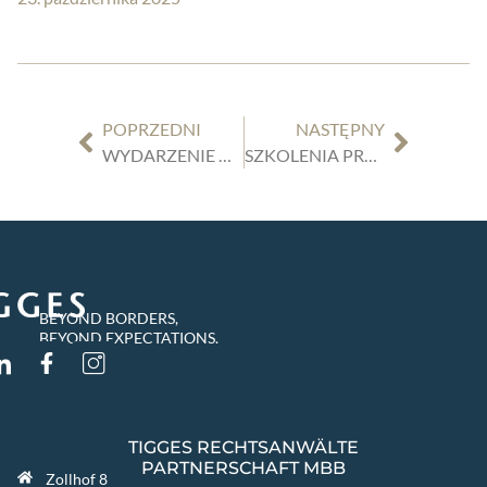
POPRZEDNI
NASTĘPNY
WYDARZENIE CHEFSACHE: PRZEMYŚLENIE SPRZEDAŻY: STRATEGIE, AI I PRAWO W CYFROWYM SEGMENCIE B2B | ŚRODA, 05.11.2025 | 17:00 – 20:00
SZKOLENIA PRAWNE OD TIGGES
BEYOND BORDERS,
BEYOND EXPECTATIONS.
TIGGES RECHTSANWÄLTE
PARTNERSCHAFT MBB
Zollhof 8