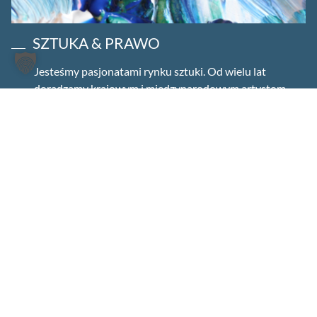
SZTUKA & PRAWO
Jesteśmy pasjonatami rynku sztuki. Od wielu lat
doradzamy krajowym i międzynarodowym artystom,
osobom prywatnym, przedsiębiorcom i fundacjom w
ich sprawach prawnych i podatkowych.
Więcej