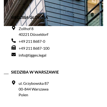
SIEDZIBA GŁÓWNA
Zollhof 8
40221 Düsseldorf
+49 211 8687-0
+49 211 8687-100
info@tigges.legal
SIEDZIBA W WARSZAWIE
ul. Grzybowska 87
00-844 Warszawa
Polen