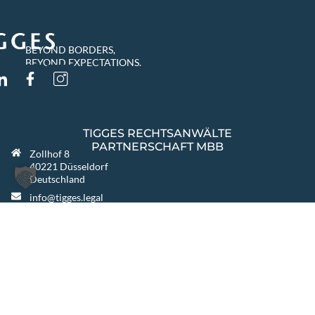
BEYOND BORDERS,
BEYOND EXPECTATIONS.
TIGGES RECHTSANWÄLTE
PARTNERSCHAFT MBB
Zollhof 8
40221 Düsseldorf
Deutschland
info@tigges.legal
+49 (0)211 8687-0
+49 (0)211 8687-100
INNE LOKALIZACJE
Berlin
Warszawa