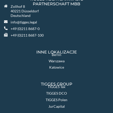
PARTNERSCHAFT MBB
Zollhof 8
40221 Düsseldorf
Deutschland
info@tigges.legal
+49 (0)211 8687-0
+49 (0)211 8687-100
INNE LOKALIZACJE
Berlin
Warszawa
Katowice
TIGGES GROUP
TIGGES Tax
TIGGES DCO
TIGGES Polen
JurCapital