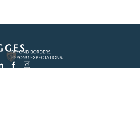
BEYOND BORDERS,
BEYOND EXPECTATIONS.
TIGGES RECHTSANWÄLTE
PARTNERSCHAFT MBB
Zollhof 8
40221 Düsseldorf
Deutschland
info@tigges.legal
+49 (0)211 8687-0
+49 (0)211 8687-100