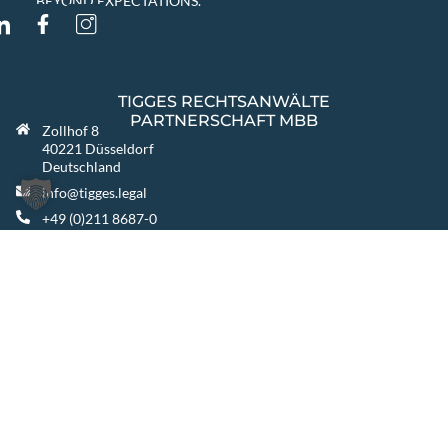
BEYOND EXPECTATIONS.
TIGGES RECHTSANWÄLTE
PARTNERSCHAFT MBB
Zollhof 8
40221 Düsseldorf
Deutschland
info@tigges.legal
+49 (0)211 8687-0
+49 (0)211 8687-100
WEITERE STANDORTE
Berlin
Warszawa
Katowice
TIGGES GROUP